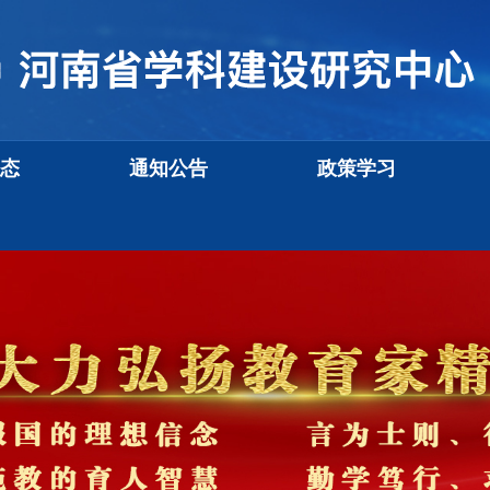
态
通知公告
政策学习